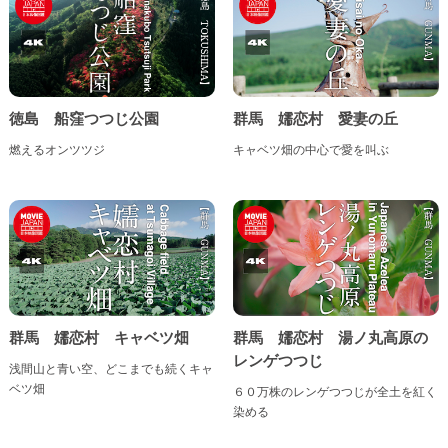
徳島 船窪つつじ公園
群馬 嬬恋村 愛妻の丘
燃えるオンツツジ
キャベツ畑の中心で愛を叫ぶ
群馬 嬬恋村 キャベツ畑
群馬 嬬恋村 湯ノ丸高原の
レンゲつつじ
浅間山と青い空、どこまでも続くキャ
ベツ畑
６０万株のレンゲつつじが全土を紅く
染める