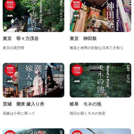
東京 等々力渓谷
東京 神田祭
東京の異空間
雅楽と神輿の壮観な日本三大祭り
茨城 潮来 嫁入り舟
岐阜 モネの池
花嫁は小舟に乗って
朝日が描くモネの色彩