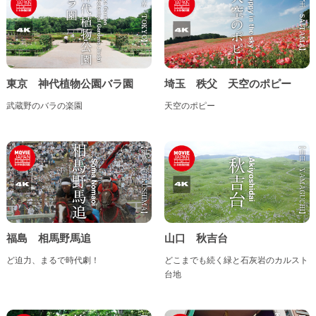
鳥取県
島根県
岡山県
広島県
山口県
東京 神代植物公園バラ園
埼玉 秩父 天空のポピー
四国地方
武蔵野のバラの楽園
天空のポピー
徳島県
香川県
愛媛県
高知県
九州・沖縄地方
福岡県
佐賀県
長崎県
熊本県
福島 相馬野馬追
山口 秋吉台
大分県
宮崎県
鹿児島県
沖縄県
ど迫力、まるで時代劇！
どこまでも続く緑と石灰岩のカルスト
台地