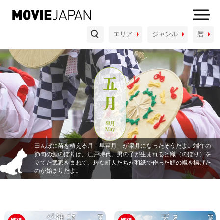
物
埼玉県
千葉県
神奈川県
エリア
ジャンル
暦
織物・染色品・着物
陶磁器・漆器
中部地方
木工品・竹工品
金工品
和紙・文具
新潟県
富山県
石川県
福井県
玩具・人形
小物・雑貨
山梨県
長野県
岐阜県
静岡県
暮し
愛知県
体験
しごと
あそび
たべもの
近畿地方
田んぼに苗を植える月「早苗月」が皐月になったそうだよ。端午の
節句の鯉のぼりは、江戸時代、男の子が生まれると幟（のぼり）を
立てた武家をまねて、粋な町人たちが和紙で作った鯉の幟を揚げた
三重県
滋賀県
京都府
大阪府
のが始まりだよ。
兵庫県
奈良県
和歌山県
中国地方