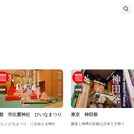
部地方
物・染色品・着物
陶磁器・漆器
木工品・竹工品
金工品
新潟県
富山県
石川県
福井県
山梨県
長野県
紙・文具
玩具・人形
小物・雑貨
岐阜県
静岡県
愛知県
し
畿地方
験
しごと
あそび
たべもの
三重県
滋賀県
京都府
大阪府
兵庫県
奈良県
歌山県
国地方
都 市比賣神社 ひいなまつり
東京 神田祭
のしいひなまつり、に出会える神社
雅楽と神輿の壮観な日本三大祭り
鳥取県
島根県
岡山県
広島県
山口県