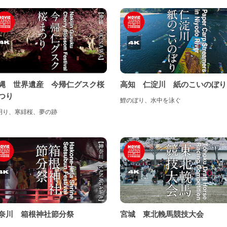
国地方
徳島県
香川県
愛媛県
高知県
州・沖縄地方
縄 世界遺産 今帰仁グスク桜
高知 仁淀川 紙のこいのぼり
つり
鯉のぼり、水中を泳ぐ
福岡県
佐賀県
長崎県
熊本県
大分県
宮崎県
明り、寒緋桜、夢の跡
児島県
沖縄県
奈川 箱根神社節分祭
宮城 東北輓馬競技大会