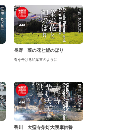
長野 菜の花と鯉のぼり
春を告げる絵葉書のように
香川 大窪寺柴灯大護摩供養