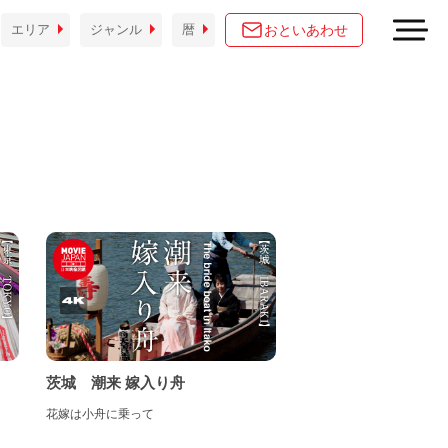
おといあわせ
エリア
ジャンル
暦
茨城 潮来 嫁入り舟
花嫁は小舟に乗って