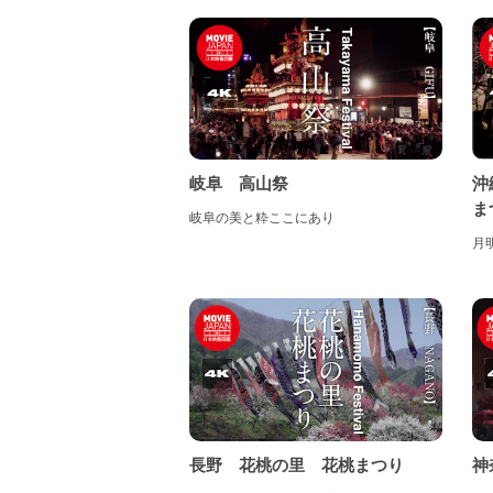
四
九
岐阜 高山祭
沖
ま
岐阜の美と粋ここにあり
月
鹿
長野 花桃の里 花桃まつり
神