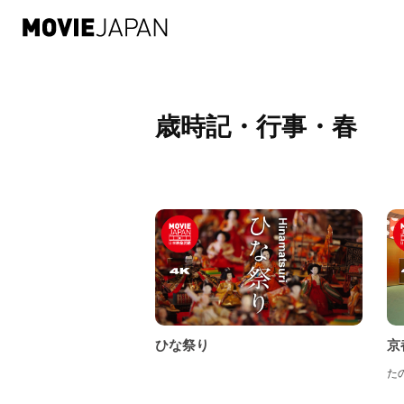
物
中
織
和
歳時記・行事・春
暮
近
体
和
中
ひな祭り
京
た