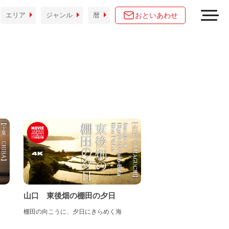
おといあわせ
エリア
ジャンル
暦
山口 東後畑の棚田の夕日
棚田の向こうに、夕日にきらめく海