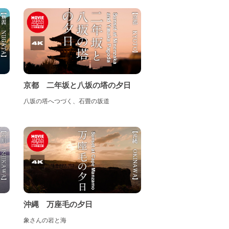
京都 二年坂と八坂の塔の夕日
八坂の塔へつづく、石畳の坂道
沖縄 万座毛の夕日
象さんの岩と海