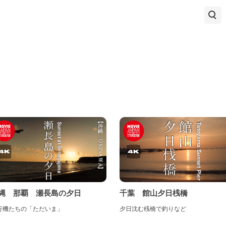
部地方
物・染色品・着物
陶磁器・漆器
木工品・竹工品
金工品
新潟県
富山県
石川県
福井県
山梨県
長野県
紙・文具
玩具・人形
小物・雑貨
岐阜県
静岡県
愛知県
し
畿地方
験
しごと
あそび
たべもの
三重県
滋賀県
京都府
大阪府
兵庫県
奈良県
歌山県
国地方
縄 那覇 瀬長島の夕日
千葉 館山夕日桟橋
行機たちの「ただいま」
夕日沈む桟橋で釣りなど
鳥取県
島根県
岡山県
広島県
山口県