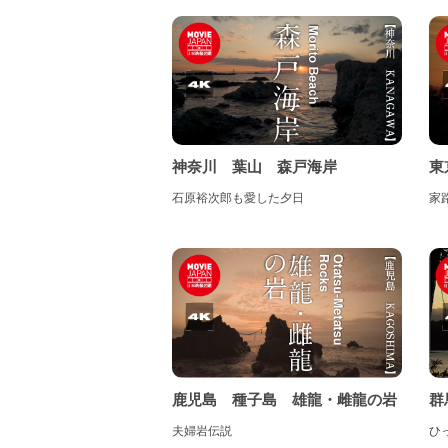
四
九
神奈川 葉山 森戸海岸
東
石原裕次郎も愛した夕日
家
鹿
群
鹿児島 種子島 雄龍・雌龍の岩
ひ
夫婦岩伝説