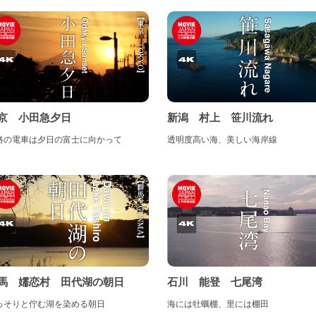
国地方
徳島県
香川県
愛媛県
高知県
州・沖縄地方
京 小田急夕日
新潟 村上 笹川流れ
路の電車は夕日の富士に向かって
透明度高い海、美しい海岸線
福岡県
佐賀県
長崎県
熊本県
大分県
宮崎県
児島県
沖縄県
馬 嬬恋村 田代湖の朝日
石川 能登 七尾湾
っそりと佇む湖を染める朝日
海には牡蠣棚、里には棚田