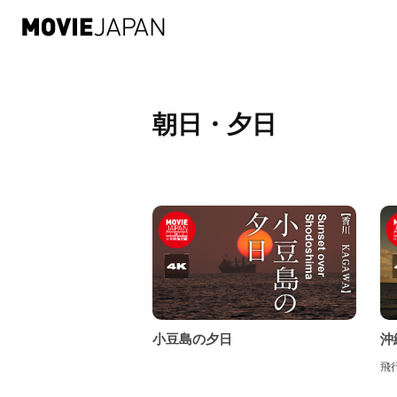
物
中
織
和
朝日・夕日
暮
近
体
和
中
小豆島の夕日
沖
飛