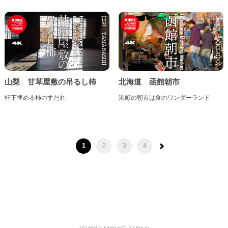
山梨 甘草屋敷の吊るし柿
北海道 函館朝市
軒下埋める柿のすだれ
港町の朝市は食のワンダーランド
1
2
3
4