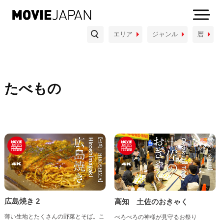
物
埼玉県
千葉県
神奈川県
エリア
ジャンル
暦
織物・染色品・着物
陶磁器・漆器
中部地方
木工品・竹工品
金工品
和紙・文具
新潟県
富山県
石川県
福井県
玩具・人形
小物・雑貨
たべもの
山梨県
長野県
岐阜県
静岡県
暮し
愛知県
体験
しごと
あそび
たべもの
近畿地方
三重県
滋賀県
京都府
大阪府
兵庫県
奈良県
和歌山県
広島焼き 2
高知 土佐のおきゃく
中国地方
薄い生地とたくさんの野菜とそば。こ
べろべろの神様が見守るお祭り