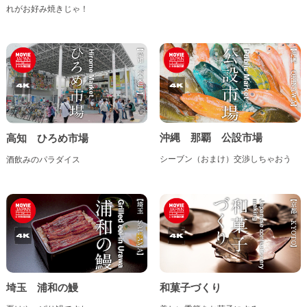
れがお好み焼きじゃ！
鳥取県
島根県
岡山県
広島県
山口県
四国地方
沖縄 那覇 公設市場
高知 ひろめ市場
徳島県
香川県
愛媛県
高知県
シーブン（おまけ）交渉しちゃおう
酒飲みのパラダイス
九州・沖縄地方
福岡県
佐賀県
長崎県
熊本県
大分県
宮崎県
鹿児島県
沖縄県
埼玉 浦和の鰻
和菓子づくり