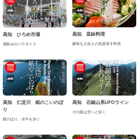
高知 皿鉢料理
高知 ひろめ市場
豪快な土佐人の気質表す料理
酒飲みのパラダイス
高知 仁淀川 紙のこいのぼ
高知 石鎚山系UFOライン
り
その路は空へと続く
鯉のぼり、水中を泳ぐ