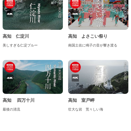
高知 仁淀川
高知 よさこい祭り
美しすぎる仁淀ブルー
南国土佐に鳴子の音が響き渡る
高知 四万十川
高知 室戸岬
最後の清流
壮大な岩 荒々しい海