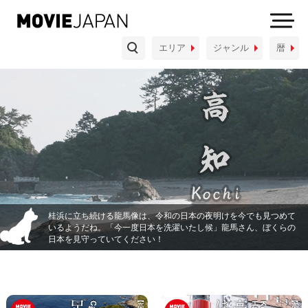
物
埼玉県
千葉県
神奈川県
エリア
ジャンル
暦
織物・染色品・着物
陶磁器・漆器
中部地方
木工品・竹工品
金工品
和紙・文具
新潟県
富山県
石川県
福井県
玩具・人形
小物・雑貨
山梨県
長野県
岐阜県
静岡県
暮し
愛知県
体験
しごと
あそび
たべもの
近畿地方
桂浜に立ち続ける龍馬像は、令和の日本の夜明けを今でも見つめて
いるようだね。「今一度日本を洗濯いたし候」龍馬さん、ぼくらの
三重県
滋賀県
京都府
大阪府
日本を見守っていてください！
兵庫県
奈良県
和歌山県
中国地方