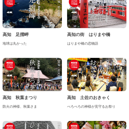
鳥取県
島根県
岡山県
広島県
山口県
高知 足摺岬
高知の街 はりまや橋
四国地方
地球は丸かった
はりまや橋の恋物語
徳島県
香川県
愛媛県
高知県
九州・沖縄地方
福岡県
佐賀県
長崎県
熊本県
高知 秋葉まつり
高知 土佐のおきゃく
大分県
宮崎県
鹿児島県
沖縄県
防火の神様、秋葉さま
べろべろの神様が見守るお祭り